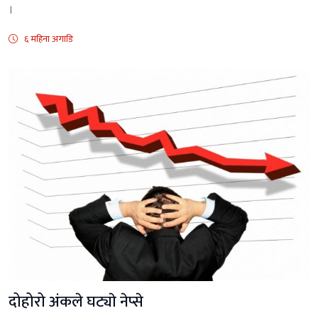
।
६ महिना अगाडि
दोहोरो अंकले घट्याे नेप्से