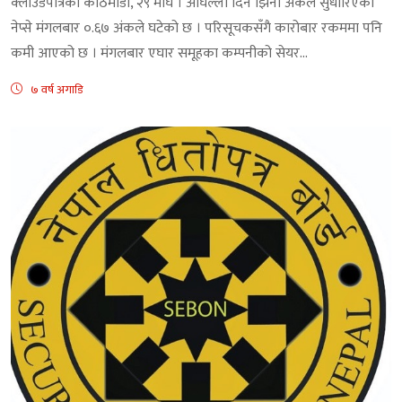
क्लाउडपत्रिका काठमाडौं, २९ माघ । अघिल्लो दिन झिनो अंंकले सुधारिएको
नेप्से मंगलबार ०.६७ अंकले घटेको छ । परिसूचकसँगै कारोबार रकममा पनि
कमी आएको छ । मंगलबार एघार समूहका कम्पनीको सेयर...
७ वर्ष अगाडि