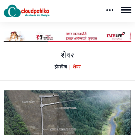
शेयर
होमपेज
शेयर