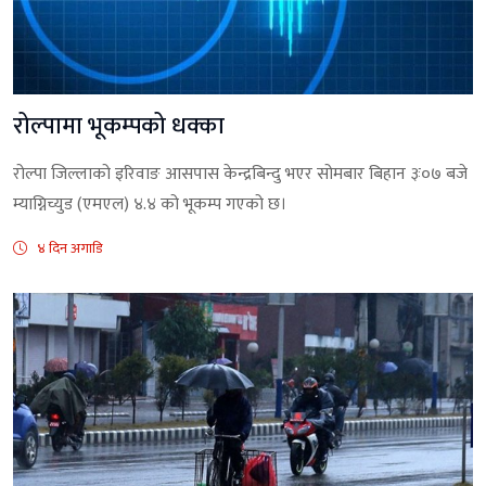
रोल्पामा भूकम्पको धक्का
रोल्पा जिल्लाको इरिवाङ आसपास केन्द्रबिन्दु भएर सोमबार बिहान ३ः०७ बजे
म्याग्निच्युड (एमएल) ४.४ को भूकम्प गएको छ।
४ दिन अगाडि