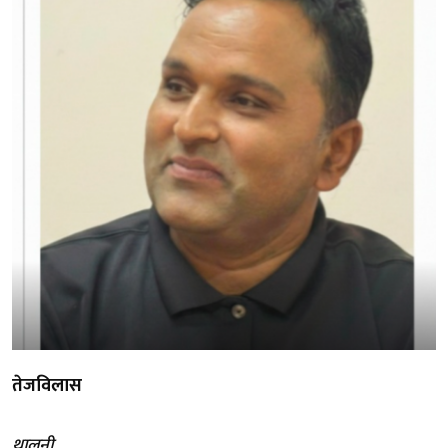
तेजविलास
थालनी