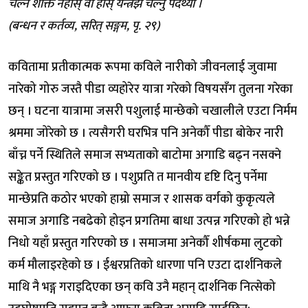
चल्ने शक्ति नहोस् वा होस् यन्त्रझैँ चल्नु पर्दथ्यो ।
(बन्धन र कर्तव्य, सरित् सङ्गम, पृ. २९)
कवितामा प्रतीकात्मक रूपमा कविले नारीको जीवनलाई जुवामा
नारेको गोरु जस्तै पीडा व्यहोरेर यात्रा गरेको विषयसँग तुलना गरेका
छन् । घटना यात्रामा जसरी पशुलाई मान्छेको चखालीले एउटा निर्मम
श्रममा जोरेको छ । त्यसैगरी घरभित्र पनि अनेकौँ पीडा बोकेर नारी
बाँच्न पर्ने स्थितिले समाज सभ्यताको बाटोमा अगाडि बढ्न नसक्ने
सङ्केत प्रस्तुत गरिएको छ । पशुप्रति त मानवीय दृष्टि दिनु पर्नेमा
मान्छेप्रति कठोर भएको हाम्रो समाज र शासक वर्गको कुकृत्यले
समाज अगाडि नबढेको होइन प्रगतिमा बाधा उत्पन्न गरिएको हो भन्ने
निधो यहाँ प्रस्तुत गरिएको छ । समाजमा अनेकौँ शीर्षकमा लुटको
कर्म मौलाइरहेको छ । ईश्वरप्रतिको धारणा पनि एउटा दार्शनिकले
माथि नै भङ्ग गराइदिएका छन् कवि उनै महान् दार्शनिक नित्सेको