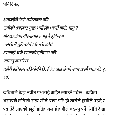
भनिदिन्छ;
शताब्दीले फेरो मारिसक्दा पनि
सतीको श्रापबाट मुक्त भयौँ कि भएनौँ हामी, मामु ?
गोरखालीका वीरगाथाहरू पढ्नै हुकिएँ म
त्यसरी नै हुर्किरहेकी छे मेरी छोरी
उसलाई अर्कै खालको इतिहास पनि
पढाउनु जरुरी छ
(छोरी इतिहास पढिरहेकी छे, जिल खाइरहेको एक्काइसौँ शताब्दी, पृ.
८०)
कविताले केही नवीन पक्षलाई बाहिर ल्याउनै पर्दछ । कविता
असत्यले छोपेको सत्य खोज्ने यात्रा पनि हो त्यसैले हामीले पढ्दै र
पढाउँदै आएको झूटो इतिहासलाई हामीले बदल्नु पर्ने स्थिति देखा