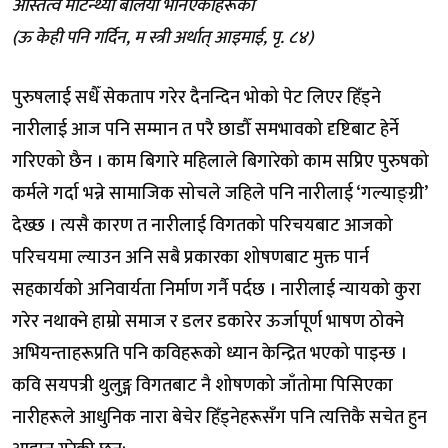
अस्तित्व मेटिन्थ्यो बलिया भनिएकाहरूको
(ऊ केही पनि गर्दिन, म स्त्री अर्थात् आइमाई, पृ. ८४)
पुरुषलाई सधैँ सेकताप गरेर दैनन्दिन भोको पेट लिएर हिँड्ने
नारीलाई आज पनि सम्मान त परै छाडौँ समभावको दृष्टिबाट हेर्ने
गरिएको छैन । काम बिगारे महिलाले बिगारेको काम सप्रिए पुरुषको
कर्मले गर्दा भन्ने सामाजिक सोचले जहिले पनि नारीलाई ‘गल्याङ्ग्री’
देख्छ । त्यसै कारण त नारीलाई विगतको परिचयबाट आजको
परिचयमा ल्याउन अनि सबै प्रकारका शोषणबाट मुक्त पार्न
सहकार्यको अनिवार्यता निर्माण गर्नै पर्दछ । नारीलाई न्यायको कुरा
गरेर नथाक्ने हाम्रो समाज र डलर डकारेर ऊर्जापूर्ण भाषण ठोक्ने
अभियन्ताहरूप्रति पनि कविहरूको ध्यान केन्द्रित भएको पाइन्छ ।
कवि सयपत्री थुलुङ्ग विगतबाट नै शोषणको जाँतोमा पिसिएका
नारीहरूले आधुनिक नारा बेचेर हिँड्नेहरूसँग पनि त्यत्तिकै सचेत हुन