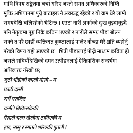
माथि विषय सङ्केतमा चर्चा गरिए जस्तो समग्र अधिकारको निम्ति
मुक्ति अभियानमा पुग्ने बाटाहरू नै अवरुद्ध रहेको र यो क्रम धेरै लामो
समयदेखि चलिरहेको भेटिन्छ । एउटा नारी अर्काको दुःख बुझ्दाबुझ्दै
पनि नेतृत्वमा पुग्न निकै कठिन भएको र नारीले समग्र पीडा बोल्न
सक्ने त परै छाडौँ व्यक्तिगत कुण्ठालाई पालेर बाँच्दा धेरै क्षति ब्यहोर्नु
परेको विषय यहाँ आएको छ । भित्री पीडालाई पोख्ने माध्यम कविता हो
जसले सदियौँदेखिको दमन उत्पीडनलाई ऐतिहासिक सन्दर्भमा
अभिव्यक्त गरेको छ;
जुठो भाँडोको कालो मोसो – म
एउटी दासी
सधैँ पराजित
कर्मले बिकिसकेकी
पैसाले चल्न खेलौना ठानिएकी म
हाड, मासु र रगतले भरिएकी पुतली !