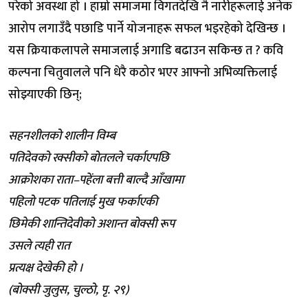
परेको अवस्था हो । हाम्रो समाजमा विगतदेखि नै नारीहरूलाई अनेक
आरोप लगाउँदै पछाडि पार्ने योजनाहरू सफल भइरहेको देखिन्छ ।
यस क्रियाकलापले समाजलाई अगाडि बढाउन सकिन्छ त ? कवि
कल्पना चितुवालले पनि धेरै कठोर भएर आफ्नो अभिव्यक्तिलाई
सोझ्याएकी छिन्;
सहनशीलको शालीन विम्ब
पतिदेवको रक्सीको बोतलले चर्काएपछि
आक्रोशका राता–पहेंला बत्ती बाल्दै आँखामा
पहिलो पटक पतिलाई मुख फर्काएकी
छिमेकी शान्तिदेवीको अशान्त बोक्सी रूप
उसले त्यही रात
प्रत्यक्ष देखेकी हो ।
(बोक्सी जुलुस, चुल्ठो, पृ. २९)