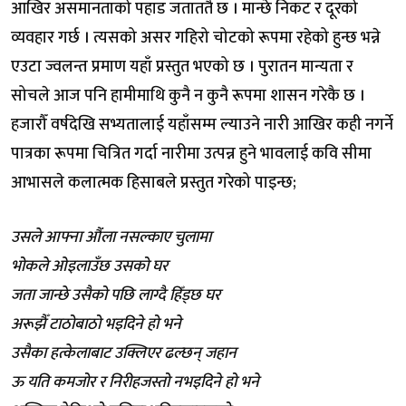
आखिर असमानताको पहाड जताततै छ । मान्छे निकट र दूरको
व्यवहार गर्छ । त्यसको असर गहिरो चोटको रूपमा रहेको हुन्छ भन्ने
एउटा ज्वलन्त प्रमाण यहाँ प्रस्तुत भएको छ । पुरातन मान्यता र
सोचले आज पनि हामीमाथि कुनै न कुनै रूपमा शासन गरेकै छ ।
हजारौँ वर्षदेखि सभ्यतालाई यहाँसम्म ल्याउने नारी आखिर कही नगर्ने
पात्रका रूपमा चित्रित गर्दा नारीमा उत्पन्न हुने भावलाई कवि सीमा
आभासले कलात्मक हिसाबले प्रस्तुत गरेको पाइन्छ;
उसले आफ्ना औंला नसल्काए चुलामा
भोकले ओइलाउँछ उसको घर
जता जान्छे उसैको पछि लाग्दै हिँड्छ घर
अरूझैँ टाठोबाठो भइदिने हो भने
उसैका हत्केलाबाट उक्लिएर ढल्छन् जहान
ऊ यति कमजोर र निरीहजस्तो नभइदिने हो भने