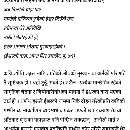
उद्घोषप्रति सहमत बन्दै आफ्ना कविता अगाडि सार्दछिन्;
जब नित्सेले थाहा पाए
मान्छेले मन्दिरमा पुजेको ईश्वर जिउँदो छैन
त्योभन्दा धेरै अघिदेखि
नारीले भेटिरहेकी हो,
ईश्वर आफ्ना ओठमा मुस्काइरहेको ।
(ईश्वरको बास, आधा शिर उचालेर, पृ. ७९)
कवि ज्योति जङ्गल नारि जातिको ओठको मुस्कान वा कर्मको परिणति
नै सृष्टिचक्र हो । यहाँ छुट्टै अर्को ईश्वर छैन । प्रत्येक मान्छेभित्र रहेको
सामूहिक चेतना र जिम्मेवारीबोधको भावना नै ईश्वरको बास भएको
ठाउँ हो । धर्मान्धहरूले ईश्वरको नाममा निकै दोहन गरेकोप्रति कविको
गम्भीर ध्यानाकर्षण र व्यङ्ग्यभाव प्रकट भएको छ । इच्छाशक्ति वा
आँटबाट दुःखका पहाडहरू पनि पन्छिन सक्दछन् । अनौठो मान्ने र
आश्चर्यमा हराउने मानवीय प्रवृत्तिप्रति गम्भीर बनेर गरिने सङ्घर्षले धेरै