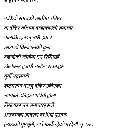
आह्वान गरेकी छन्;
फक्रिँदो समयको छातीमा उभिएर
वा बोकेर काँधमा बलात्कारको समाचार
फलाकिरहन्छन् नारी हक र
छाउपडी विस्थापनको कुरा
दाइजोको जाँतोमा घुन पिसिएझैँ
पिसिन्छन् हजारौँ अलौटा सपनाहरू
युगौँ भइसक्यो
कठघरामा तराजु बोकेर उभिएको
न्यायको इतिहास भरियो होला
निर्मलाहरूका समाचारहरूले
अखवारका आवरण वा भित्री पृष्ठहरू
(न्यायको पृष्ठभूमि, गाउँ फर्किरहेको परदेशी, पृ. ७६)