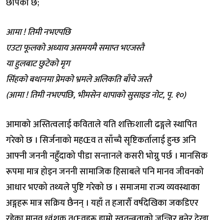
छोपेको छ;
आमा ! तिमी नभएपछि
एउटा फूलको अध्याय असमयमै समाप्त भएजस्तै
या हुलबाट छुटेको मृग
सिंहको बथानमा प्रेमको भ्रमले अलिकति बाँचे जस्तै
(आमा ! तिमी नभएपछि, भीमसेन थापाको सुसाइड नोट, पृ. १०)
आमाको अस्तित्वलाई कविताले यति शक्तिशाली ढङ्गले स्थापित
गरेको छ । सिर्जनाको महŒव त साँच्चै सृष्टिकर्तालाई हुन्छ अनि
आफ्नी जननी नहुँदाको पीडा सन्तानले कसरी भोग्नु पर्छ । मानसिक
रूपमा मात्र होइन जननी सामाजिक हिसाबले पनि मानव जीवनको
आधार भएको तथ्यले पुष्टि गरेको छ । समाजमा राज्य व्यवस्थाका
अङ्गहरू मात्र सक्रिय छैनन् । यहाँ त हजारौँ वर्षदेखिका जकडिएर
रहेका मानव ध्वंशक तŒवहरू हाम्रो स्वतन्त्रताको जन्जिर बनेर देखा