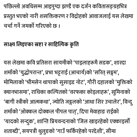
पछिल्लो अवधिसम्म आइपुग्दा झण्डै एक दर्जन कवितासङ्ग्रहभित्र
प्रस्तुत भएको नारी शसक्तिकरण र विद्रोहको आवाजलाई यस लेखमा
चर्चा गर्ने जमर्को गरिएको छ ।
साक्ष्य लिइएका स्रष्टा र साहित्यिक कृति
यस लेखमा कवि प्रतिसरा सायमीको ‘पाइलाहरूमै सडक’, शारदा
शर्माको ‘युद्धोपरान्त’, प्रभा भट्टराई (आचार्य)को ‘सरित् सङ्गम’,
मोमिलाको ‘भीमसेन थापाको सुसाइड नोट’, गौरी दहालको ‘मुक्तिको
क्यानभासमा’, राधिका कल्पितको ‘वरफका कोइलाहरू’, सुमिनाको
‘बागी स्त्रीको आत्मकथा’, ज्योति जङ्गलको ‘आधा शिर उचालेर’, विन्दु
शर्माको ‘ओक्कल दोक्कल पीपल पात्’, दिपा मेवाहाङ राईको
‘यादको सन्दुक’, शान्ति प्रियवन्दनाको ‘जिल खाइरहेको एक्काइसौँ
शताब्दी’, सयपत्री थुलुङको ‘गाउँ फर्किरहेको परदेशी’, सीमा