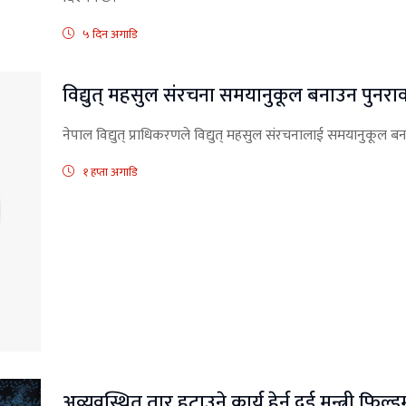
५ दिन अगाडि
विद्युत् महसुल संरचना समयानुकूल बनाउन पुनरावल
नेपाल विद्युत् प्राधिकरणले विद्युत् महसुल संरचनालाई समयानुकूल 
१ हप्ता अगाडि
अव्यवस्थित तार हटाउने कार्य हेर्न दुई मन्त्री फि