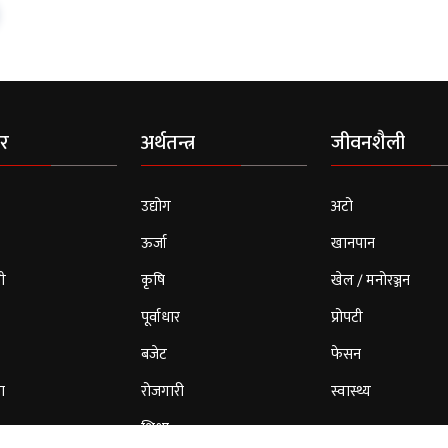
र
अर्थतन्त्र
जीवनशैली
उद्योग
अटो
ऊर्जा
खानपान
ी
कृषि
खेल / मनोरञ्जन
पूर्वाधार
प्रोपटी
बजेट
फेसन
ा
रोजगारी
स्वास्थ्य
शिक्षा