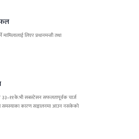
छलफल
मामिलालाई लिएर प्रधानमन्त्री तथा
ा
न्न ३३–११के.भी सबस्टेसन सफलतापूर्वक चार्ज
्धी समस्याका कारण सञ्चालनमा आउन नसकेको