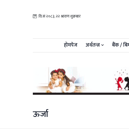
वि.सं २०८३, २२ श्रावण शुक्रबार
होमपेज
अर्थतन्त्र
बैंक / बि
ऊर्जा