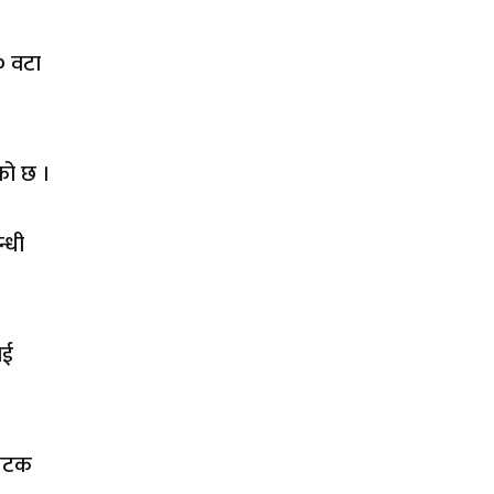
० वटा
ेको छ ।
न्धी
ाई
 पटक