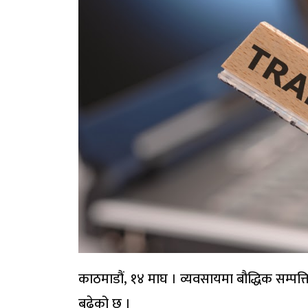
काठमाडौं, १४ माघ । व्यवसायमा बौद्धिक सम्पत्ति म
बढेको छ ।