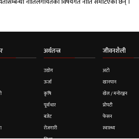
गोप्यतासम्बन्धी नीतिलगायतका विषयगत नीति समेटिएका छन् ।
र
अर्थतन्त्र
जीवनशैली
उद्योग
अटो
ऊर्जा
खानपान
ी
कृषि
खेल / मनोरञ्जन
पूर्वाधार
प्रोपटी
बजेट
फेसन
ा
रोजगारी
स्वास्थ्य