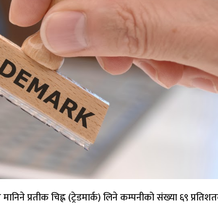
ानिने प्रतीक चिह्न (ट्रेडमार्क) लिने कम्पनीको संख्या ६९ प्रतिशत