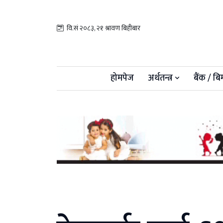
वि.सं २०८३, २१ श्रावण बिहीबार
होमपेज
अर्थतन्त्र
बैंक / बि