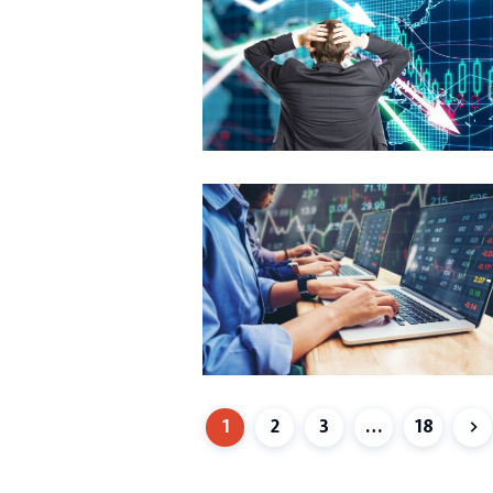
1
2
3
…
18