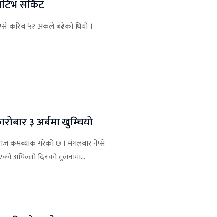
ेटिभ सर्किट
ेप्से करिब ५२ अंकले बढेको थियो ।
रोबार ३ अर्बमा खुम्चियो
ज कमब्याक गरेको छ । मंगलबार नेप्से
एको अघिल्लो दिनको तुलनामा...