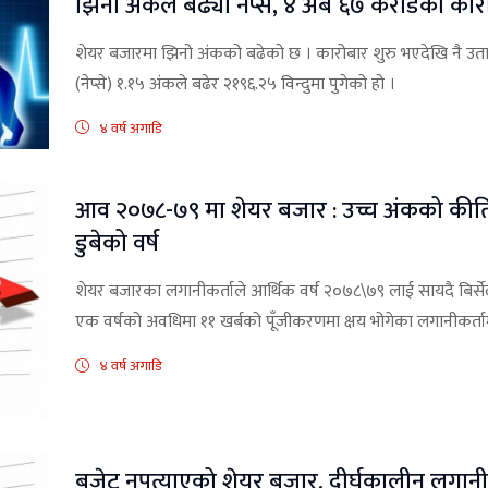
झिनो अंकले बढ्यो नेप्से, ४ अर्ब ६७ करोडको कार
शेयर बजारमा झिनो अंकको बढेको छ । कारोबार शुरु भएदेखि नै 
(नेप्से) १.१५ अंकले बढेर २१९६.२५ विन्दुमा पुगेको हो ।
४ वर्ष अगाडि
आव २०७८-७९ मा शेयर बजार : उच्च अंकको कीर्त
डुबेको वर्ष
शेयर बजारका लगानीकर्ताले आर्थिक वर्ष २०७८\७९ लाई सायदै बिर्
एक वर्षको अवधिमा ११ खर्बको पूँजीकरणमा क्षय भोगेका लगानीकर्तामा
४ वर्ष अगाडि
बजेट नपत्याएको शेयर बजार, दीर्घकालीन लगान