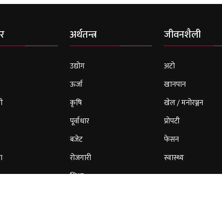
र
अर्थतन्त्र
जीवनशैली
उद्योग
अटो
ऊर्जा
खानपान
ी
कृषि
खेल / मनोरञ्जन
पूर्वाधार
प्रोपटी
बजेट
फेसन
ा
रोजगारी
स्वास्थ्य
शिक्षा