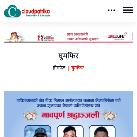
घुमफिर
होमपेज
घुमफिर