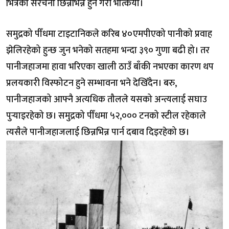
भित्रको संरचना छिन्नभिन्न हुने गरी भत्कियो।
समुद्रको पीँधमा टाइटानिकले करिब ४०एमपीएको पानीको प्रवाह
झेलिरहेको हुन्छ जुन भनेको सतहमा भन्दा ३९० गुणा बढी हो। तर
पानीजहाजमा हावा भरिएका खाली ठाउँ बाँकी नभएका कारण थप
प्रलयकारी विस्फोटन हुने सम्भावना भने देखिँदैन। बरु,
पानीजहाजको आफ्नै अत्यधिक तौलले यसको अन्त्यलाई सघाउ
पुर्‍याइरहेको छ। समुद्रको पीँधमा ५२,००० टनको स्टील रहेकाले
त्यसैले पानीजहाजलाई छिन्नभिन्न पार्न दबाव दिइरहेको छ।