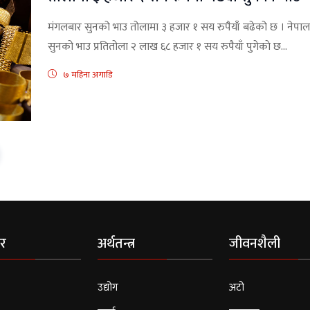
मंगलबार सुनको भाउ तोलामा ३ हजार १ सय रुपैयाँ बढेको छ । नेप
सुनको भाउ प्रतितोला २ लाख ६८ हजार १ सय रुपैयाँ पुगेकाे छ...
७ महिना अगाडि
र
अर्थतन्त्र
जीवनशैली
उद्योग
अटो