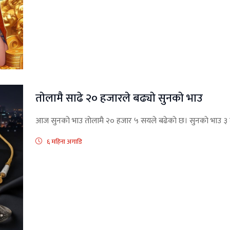
ताेलामै साढे २० हजारले बढ्याे सुनकाे भाउ
आज सुनको भाउ ताेलामै २० हजार ५ सयले बढेकाे छ। सुनकाे भाउ 
६ महिना अगाडि