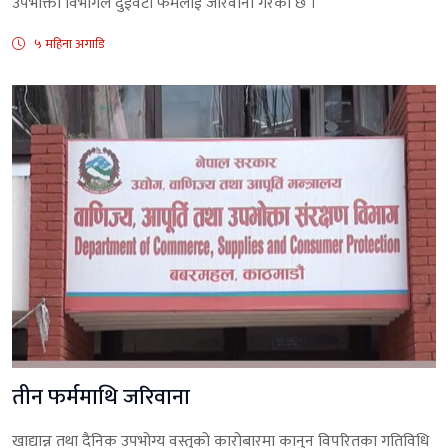
उपभोक्ता विभागले दुईवटा फर्मलाई जरिवाना गरेको छ ।
५ महिना अगाडि
तीन फर्ममाथि जरिवाना
खाद्यान्न तथा दैनिक उपभोग्य वस्तुको कारोबारमा कानुन विपरितका गतिविधि