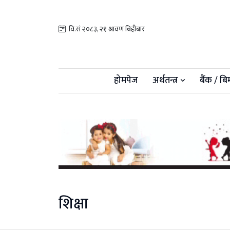
वि.सं २०८३, २१ श्रावण बिहीबार
होमपेज
अर्थतन्त्र
बैंक / बि
शिक्षा