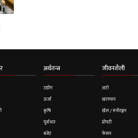
र
अर्थतन्त्र
जीवनशैली
उद्योग
अटो
ऊर्जा
खानपान
ी
कृषि
खेल / मनोरञ्जन
पूर्वाधार
प्रोपटी
बजेट
फेसन