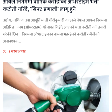
आयल निगममा वार्षिक करोडौको ओभरटाइम भत्ता
कटौती गरिँदै, ‘सिफ्ट प्रणाली’ लागू हुने
उद्योग, वाणिज्य तथा आपूर्ति मन्त्री गौरीकुमारी यादवले नेपाल आयल निगममा
अतिरिक्त काम (ओभरटाइम) गरेबापत दिइँदै आएको भत्ता कटौती गर्ने तयारी
गरेकी छिन् । निगममा ओभरटाइमका नाममा भइरहेको करोडौँ रुपैयाँको
अनावश्यक...
१ महिना अगाडि