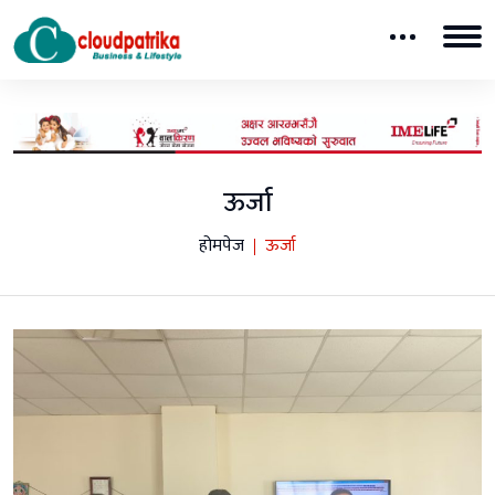
ऊर्जा
होमपेज
ऊर्जा