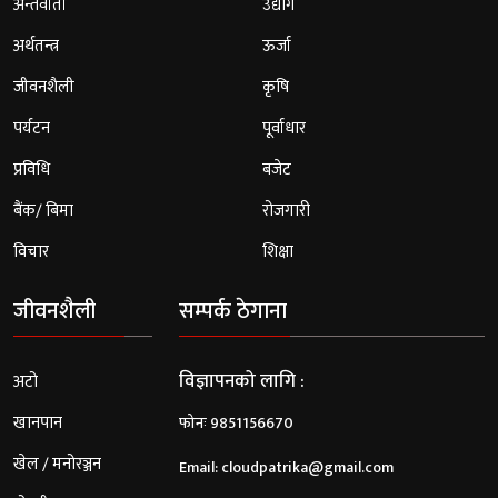
अन्तर्वार्ता
उद्योग
अर्थतन्त्र
ऊर्जा
जीवनशैली
कृषि
पर्यटन
पूर्वाधार
प्रविधि
बजेट
बैंक/ बिमा
रोजगारी
विचार
शिक्षा
जीवनशैली
सम्पर्क ठेगाना
विज्ञापनको लागि :
अटो
खानपान
फोनः 9851156670
खेल / मनोरञ्जन
Email:
cloudpatrika@gmail.com