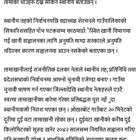
तामाका धाउहरु देख्न सकिने स्थानीय बताउँछन् ।
स्थानीय तहको निर्वाचनपछि वडाध्यक्ष शेरचनले गाउँपालिकाको
सिफारिशसहित पाँच पटकसम्म काठमाडाँैस्थित खानी विभागमा
गई खानी सञ्चालनका लागि अनुमति माग्दा सरकारले अनुमति
नदिएका कारण सञ्चालनमा आउन नसकेको बताएका छन् ।
तामाखानीलाई राजनीतिक दलका नेताले स्थानीय तह, प्रतिनिधि तथा
प्रदेशसभाको निर्वाचनमा आफ्नो चुनावी एजेण्डा बनाए । गाउँमा
चुनावी भाषण गर्न गएका जिल्लादेखि स्थानीय नेताहरुले एउटै
स्वरमा तामाखानीका बारेमा गरेका प्रतिबद्धता पूरा नहँुदा
स्थानीयवासी निराश भएका छन् । ओखरबोट गाउँबाट २० मिनेटको
दूरीमा दुई वटा तामाखानी रहेका छन् । दुईवटा खानीको करीब दुई
किलोमिटरको सुरुङ खनेर २०४२ सालसम्म नियमित सञ्चालन गरिए
पनि सरकारी उपेक्षा र आधुनिक प्रविधिको अभावका कारण बन्द