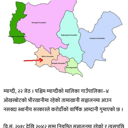
म्याग्दी, २२ जेठ । पश्चिम म्याग्दीको मालिका गाउँपालिका–४
ओखरबोटको भीरखानीमा रहेको तामाखानी सञ्चालनमा आउन
नसक्दा स्थानीय सरकारले करोडौँको वार्षिक आम्दानी गुमाएको छ ।
वि.सं. २०१८ देखि २०४२ सम्म नियमित सञ्चालनमा रहेको र त्यसपछि