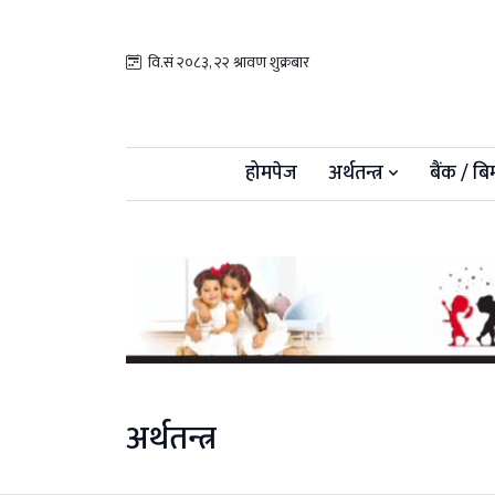
वि.सं २०८३, २२ श्रावण शुक्रबार
होमपेज
अर्थतन्त्र
बैंक / बि
अर्थतन्त्र