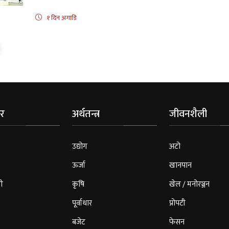
१ दिन अगाडि
र
अर्थतन्त्र
जीवनशैली
उद्योग
अटो
ऊर्जा
खानपान
ी
कृषि
खेल / मनोरञ्जन
पूर्वाधार
प्रोपटी
बजेट
फेसन