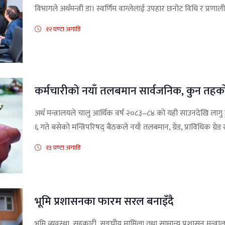
विभागले अर्थमन्त्री डा। स्वर्णिम वाग्लेलाई उपहार छनोट विधि र प्र
१२ घण्टा अगाडि
कर्मचारीको नयाँ तलबमान सार्वजनिक, कुन तहक
अर्थ मन्त्रालयले चालु आर्थिक वर्ष २०८३–८४ को यही साउनदेखि लाग
६ गते बसेको मन्त्रिपरिषद् बैठकले नयाँ तलबमान, ग्रेड, प्राविधिक ग्रेड र 
१३ घण्टा अगाडि
भूमि प्रशासनका फारम सरल बनाइँदै
भूमि व्यवस्था, सहकारी, सङ्घीय मामिला तथा सामान्य प्रशासन मन्त्र